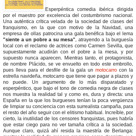
Esperpéntica comedia ibérica dirigida
por el maestro por excelencia del costumbrismo nacional.
Una auténtica crítica velada de la sociedad de clases del
franquismo, en la que con motivo de la Navidad, una
empresa de ollas patrocina una gala benéfica bajo el lema
"siente a un pobre a su mesa"
, atrayendo a la burguesía
local con el reclamo de actrices como Carmen Sevilla, que
supuestamente acudirán con el pobre a la mesa, y por
supuesto nunca aparecen. Mientras tanto, el protagonista,
de nombre Plácido, se ve envuelto en todo este embrollo,
pues lleva para el desfile de la gala un
motocarro
con la
estrella navideña, motocarro que tiene que pagar a plazos y
no puede. Un argumento de lo más disparatado y
esperpéntico, que bajo el tono de comedia negra de clases
nos muestra la realidad tal y como es, dura y directa: una
España en la que los burgueses tenían la poca vergüenza
de limpiar su conciencia con esta surrealista campaña, para
el resto del año seguir con el elitismo habitual. Increíble, por
cierto, la inutilidad de los censores franquistas, pues habría
que estar ciego para no ver tamaña crítica a la sociedad.
Aunque claro, quizá ahí resida la maestría de Berlanga: