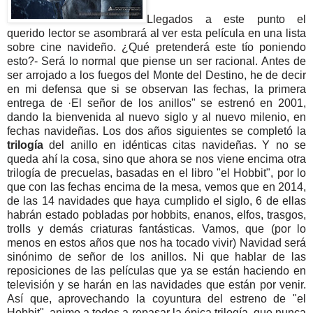
Llegados a este punto el
querido lector se asombrará al ver esta película en una lista
sobre cine navideño. ¿Qué pretenderá este tío poniendo
esto?- Será lo normal que piense un ser racional. Antes de
ser arrojado a los fuegos del Monte del Destino, he de decir
en mi defensa que si se observan las fechas, la primera
entrega de ·El señor de los anillos" se estrenó en 2001,
dando la bienvenida al nuevo siglo y al nuevo milenio, en
fechas navideñas. Los dos años siguientes se completó la
trilogía
del anillo en idénticas citas navideñas. Y no se
queda ahí la cosa, sino que ahora se nos viene encima otra
trilogía de precuelas, basadas en el libro "el Hobbit", por lo
que con las fechas encima de la mesa, vemos que en 2014,
de las 14 navidades que haya cumplido el siglo, 6 de ellas
habrán estado pobladas por hobbits, enanos, elfos, trasgos,
trolls y demás criaturas fantásticas. Vamos, que (por lo
menos en estos años que nos ha tocado vivir) Navidad será
sinónimo de señor de los anillos. Ni que hablar de las
reposiciones de las películas que ya se están haciendo en
televisión y se harán en las navidades que están por venir.
Así que, aprovechando la coyuntura del estreno de "el
Hobbit", animo a todos a repasar la épica trilogía, que nunca