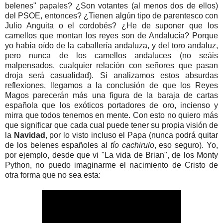
belenes" papales? ¿Son votantes (al menos dos de ellos)
del PSOE, entonces? ¿Tienen algún tipo de parentesco con
Julio Anguita o el cordobés? ¿He de suponer que los
camellos que montan los reyes son de Andalucía? Porque
yo había oído de la caballería andaluza, y del toro andaluz,
pero nunca de los camellos andaluces (no seáis
malpensados, cualquier relación con señores que pasan
droja será casualidad). Si analizamos estos absurdas
reflexiones, llegamos a la conclusión de que los Reyes
Magos parecerán más una figura de la baraja de cartas
española que los exóticos portadores de oro, incienso y
mirra que todos tenemos en mente. Con esto no quiero más
que significar que cada cual puede tener su propia visión de
la
Navidad
, por lo visto incluso el Papa (nunca podrá quitar
de los belenes españoles al
tío cachirulo
, eso seguro). Yo,
por ejemplo, desde que vi "La vida de Brian", de los Monty
Python, no puedo imaginarme el nacimiento de Cristo de
otra forma que no sea esta: