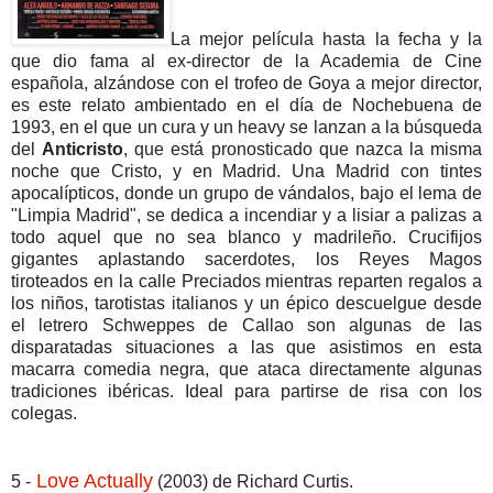
La mejor película hasta la fecha y la
que dio fama al ex-director de la Academia de Cine
española, alzándose con el trofeo de Goya a mejor director,
es este relato ambientado en el día de Nochebuena de
1993, en el que un cura y un heavy se lanzan a la búsqueda
del
Anticristo
, que está pronosticado que nazca la misma
noche que Cristo, y en Madrid. Una Madrid con tintes
apocalípticos, donde un grupo de vándalos, bajo el lema de
"Limpia Madrid", se dedica a incendiar y a lisiar a palizas a
todo aquel que no sea blanco y madrileño. Crucifijos
gigantes aplastando sacerdotes, los Reyes Magos
tiroteados en la calle Preciados mientras reparten regalos a
los niños, tarotistas italianos y un épico descuelgue desde
el letrero Schweppes de Callao son algunas de las
disparatadas situaciones a las que asistimos en esta
macarra comedia negra, que ataca directamente algunas
tradiciones ibéricas. Ideal para partirse de risa con los
colegas.
Love Actually
5 -
(2003) de Richard Curtis.