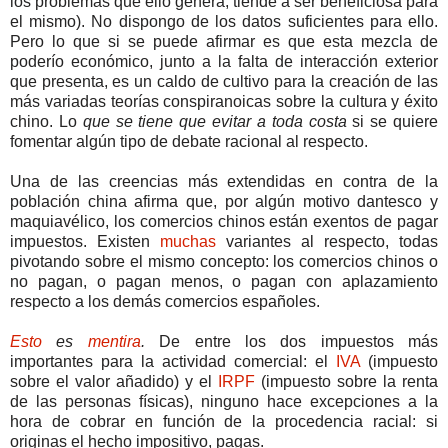
los problemas que ello genera, tiende a ser beneficiosa para
el mismo). No dispongo de los datos suficientes para ello.
Pero lo que si se puede afirmar es que esta mezcla de
poderío económico, junto a la falta de interacción exterior
que presenta, es un caldo de cultivo para la creación de las
más variadas teorías conspiranoicas sobre la cultura y éxito
chino. Lo
que se tiene que evitar a toda costa
si se quiere
fomentar algún tipo de debate racional al respecto.
Una de las creencias más extendidas en contra de la
población china afirma que, por algún motivo dantesco y
maquiavélico, los comercios chinos están exentos de pagar
impuestos. Existen
muchas
variantes al respecto, todas
pivotando sobre el mismo concepto: los comercios chinos o
no pagan, o pagan menos, o pagan con aplazamiento
respecto a los demás comercios españoles.
Esto
es
mentira
.
De entre los dos impuestos más
importantes para la actividad comercial: el
IVA
(impuesto
sobre el valor añadido) y el
IRPF
(impuesto sobre la renta
de las personas físicas), ninguno hace excepciones a la
hora de cobrar en función de la procedencia racial: si
originas el hecho impositivo, pagas.