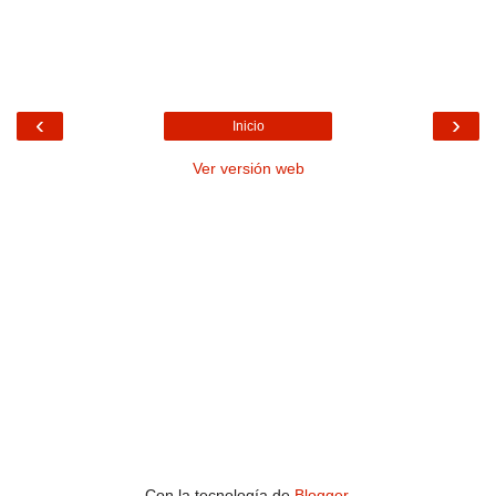
‹
›
Inicio
Ver versión web
Con la tecnología de
Blogger
.