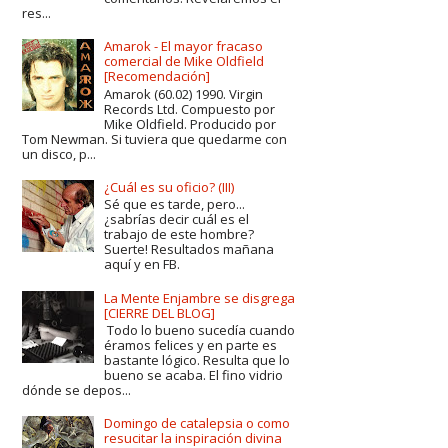
res...
Amarok - El mayor fracaso
comercial de Mike Oldfield
[Recomendación]
Amarok (60.02) 1990. Virgin
Records Ltd. Compuesto por
Mike Oldfield. Producido por
Tom Newman. Si tuviera que quedarme con
un disco, p...
¿Cuál es su oficio? (III)
Sé que es tarde, pero...
¿sabrías decir cuál es el
trabajo de este hombre?
Suerte! Resultados mañana
aquí y en FB.
La Mente Enjambre se disgrega
[CIERRE DEL BLOG]
Todo lo bueno sucedía cuando
éramos felices y en parte es
bastante lógico. Resulta que lo
bueno se acaba. El fino vidrio
dónde se depos...
Domingo de catalepsia o como
resucitar la inspiración divina