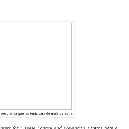
us, pero anda que no tenía cara de mala persona.
nters for Disease Control and Prevention,
Centros para el