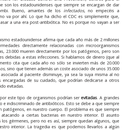
ue son los estadounidenses que siempre se encargan de dar
ombi. Bueno, amantes de los
infectados
, no empecéis a
ia no va por ahí. Lo que ha dicho el CDC es simplemente que,
ar a una era post-antibiótica. No es porque no vayan a ser
nismo estadounidense afirma que cada año más de 2 millones
rmedades directamente relacionadas con microorganismos
onas, 23.000 mueren directamente por los patógenos, pero son
s debidas a estas infecciones. Si hablamos de dinero (que al
umento cita que cada año no sólo se invierten más de 20.000
hos
, sino que tienen además un coste asociado de unos 35.000
l asociada al paciente disminuye, ya sea la suya misma al no
as encargadas de su cuidado, que podrían dedicarse a otros
do evitadas.
 por este tipo de organismos podrían ser
evitadas
. A grandes
o e indiscriminado de antibióticos. Esto se debe a que siempre
 patógenos, en nuestro cuerpo. El problema es que siempre
tacando a ciertas bacterias en nuestro interior. El asunto
s
los gérmenes, pero no es así, siempre quedan algunos, que
tro interior. La tragedia es que podemos llevarlos a algún