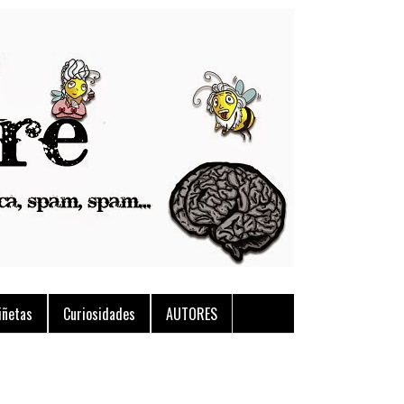
iñetas
Curiosidades
AUTORES