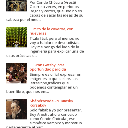
Por Conde Chócula (Aresti)
Ocurre a veces, en períodos
largos y cortos, que uno no es
capaz de sacar las ideas de su
cabeza por el med...
El mito de la caverna, con
hueveras
Título fácil, pero al menos no
voy a hablar de desnudistas.
Hoy me pongo del lado de la
ingeniería para explicar una de
esas prácticas q...
El Gran Gatsby: otra
oportunidad perdida
Siempre es difícil expresar en
imágenes lo que se lee. Las
letras tipográficas que
podemos contemplar en un
buen libro, que nos em...
Shéhérazade - N. Rimsky
Korsakov
Solo faltaba yo por presentar.
Soy Aresti , ahora conocido
como Conde Chócula , ese
simpático vampiro y monstruo
perteneciente al part...