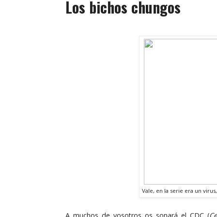
Los bichos chungos
Vale, en la serie era un vir
A muchos de vosotros os sonará el CDC (
Ce