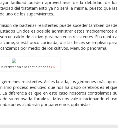
mayor facilidad pueden aprovecharse de la debilidad de los
ctividad del tratatamiento ya no será la misma, puesto que las
e uno de los supervivientes.
nsmisión de bacterias resistentes puede suceder también desde
n Estados Unidos es posible administrar estos medicamentos a
on un caldo de cultivo para bacterias resistentes. En cuanto a
la carne, si está poco cocinada, o si las heces se emplean para
en alcanzarnos por medio de los cultivos. Menudo panorama.
a resistencia a los antibióticos /
CDC
.
 gérmenes resistentes. Así es la vida, los gérmenes más aptos
l mismo proceso evolutivo que nos ha dado cerebros es el que
La diferencia es que en este caso nosotros controlamos su
e su renovada fortaleza. Más nos vale ir racionando el uso
onaba antes acabarán por parecernos optimistas.