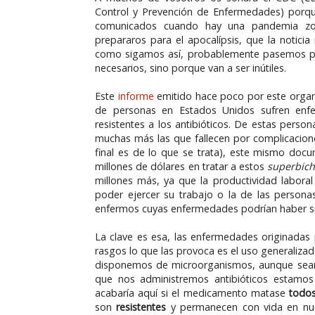
Control y Prevención de Enfermedades) porq
comunicados cuando hay una pandemia z
prepararos para el apocalípsis, que la notic
como sigamos así, probablemente pasemos pas
necesarios, sino porque van a ser inútiles.
Este
informe
emitido hace poco por este orga
de personas en Estados Unidos sufren enfe
resistentes a los antibióticos. De estas pers
muchas más las que fallecen por complicacione
final es de lo que se trata), este mismo doc
millones de dólares en tratar a estos
superbic
millones más, ya que la productividad labora
poder ejercer su trabajo o la de las person
enfermos cuyas enfermedades podrían haber si
La clave es esa, las enfermedades originadas
rasgos lo que las provoca es el uso generalizad
disponemos de microorganismos, aunque sean
que nos administremos antibióticos estamos a
acabaría aquí si el medicamento matase
todo
son
resistentes
y permanecen con vida en nues