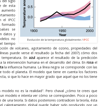
 del siglo
te de esta
el aumento
ortamiento
n el IPCC
), formado
países se
on datos y
odelos no
Evolución de la temperatura globalmente /
IPCC
 el tiempo
rupción de volcanes, agotamiento de ozono, propiedades del
s líneas puede verse el resultado (a fecha del 2007) cómo dos
la temperatura. En
azul
aparece el resultado de la predicción
 la intervención humana en el desarrollo del clima. En
rosa
el
nta
la influencia humana. La línea negra se corresponde con las
e todo el planeta. El modelo que tiene en cuenta los factores
ta, si que lo hace en mayor grado que aquel que no los tiene
 modelo no es la realidad". Pero chaval ¿cómo te crees que
rea un modelo e intenta ver cómo se corresponden. Poco a poco
de una teoría. Si datos posteriores contradicen la teoría, ésta
el calentamiento global puede haber sido producido por un