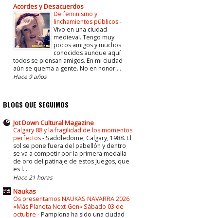
Acordes y Desacuerdos
De feminismo y
linchamientos públicos
-
Vivo en una ciudad
medieval. Tengo muy
pocos amigos y muchos
conocidos aunque aquí
todos se piensan amigos. En mi ciudad
aún se quema a gente. No en honor ...
Hace 9 años
BLOGS QUE SEGUIMOS
Jot Down Cultural Magazine
Calgary 88 y la fragilidad de los momentos
perfectos
-
Saddledome, Calgary, 1988. El
sol se pone fuera del pabellón y dentro
se va a competir por la primera medalla
de oro del patinaje de estos Juegos, que
es l...
Hace 21 horas
Naukas
Os presentamos NAUKAS NAVARRA 2026
«Más Planeta Next-Gen» Sábado 03 de
octubre
-
Pamplona ha sido una ciudad