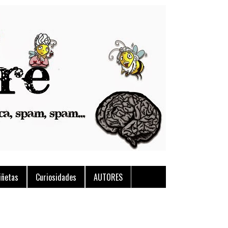
iñetas
Curiosidades
AUTORES