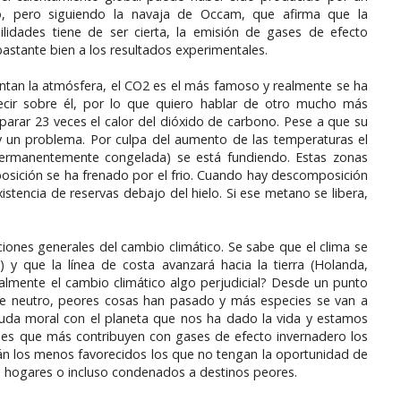
 pero siguiendo la navaja de Occam, que afirma que la
ilidades tiene de ser cierta, la emisión de gases de efecto
astante bien a los resultados experimentales.
entan la atmósfera, el CO2 es el más famoso y realmente se ha
cir sobre él, por lo que quiero hablar de otro mucho más
aparar 23 veces el calor del dióxido de carbono. Pese a que su
 un problema. Por culpa del aumento de las temperaturas el
permanentemente congelada) se está fundiendo. Estas zonas
osición se ha frenado por el frio. Cuando hay descomposición
tencia de reservas debajo del hielo. Si ese metano se libera,
ciones generales del cambio climático. Se sabe que el clima se
 y que la línea de costa avanzará hacia la tierra (Holanda,
lmente el cambio climático algo perjudicial? Desde un punto
te neutro, peores cosas han pasado y más especies se van a
uda moral con el planeta que nos ha dado la vida y estamos
íses que más contribuyen con gases de efecto invernadero los
án los menos favorecidos los que no tengan la oportunidad de
 hogares o incluso condenados a destinos peores.