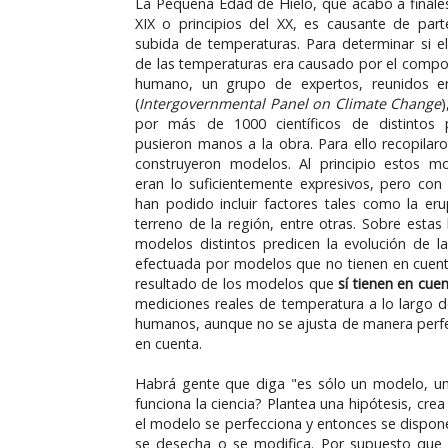
La Pequeña Edad de Hielo, que acabó a finales
XIX o principios del XX, es causante de par
subida de temperaturas. Para determinar si 
de las temperaturas era causado por el comp
humano, un grupo de expertos, reunidos e
(
Intergovernmental Panel on Climate Change
por más de 1000 científicos de distintos 
pusieron manos a la obra. Para ello recopilar
construyeron modelos. Al principio estos m
eran lo suficientemente expresivos, pero con
han podido incluir factores tales como la e
terreno de la región, entre otras. Sobre esta
modelos distintos predicen la evolución de 
efectuada por modelos que no tienen en cuenta
resultado de los modelos que
sí tienen en cue
mediciones reales de temperatura a lo largo d
humanos, aunque no se ajusta de manera perfec
en cuenta.
Habrá gente que diga "es sólo un modelo, un
funciona la ciencia? Plantea una hipótesis, c
el modelo se perfecciona y entonces se dispone 
se desecha o se modifica. Por supuesto que 