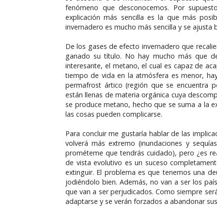
fenómeno que desconocemos. Por supuesto,
explicación más sencilla es la que más posib
invernadero es mucho más sencilla y se ajusta b
De los gases de efecto invernadero que recali
ganado su título. No hay mucho más que de
interesante, el metano, el cual es capaz de ac
tiempo de vida en la atmósfera es menor, hay
permafrost ártico (región que se encuentra 
están llenas de materia orgánica cuya descomp
se produce metano, hecho que se suma a la exis
las cosas pueden complicarse.
Para concluir me gustaría hablar de las implica
volverá más extremo (inundaciones y sequías)
prométeme que tendrás cuidado), pero ¿es rea
de vista evolutivo es un suceso completamen
extinguir. El problema es que tenemos una de
jodiéndolo bien. Además, no van a ser los pa
que van a ser perjudicados. Como siempre ser
adaptarse y se verán forzados a abandonar sus