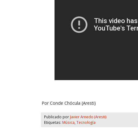
Por Conde Chócula (Aresti)
Publicado por
Javier Arnedo (Aresti)
Etiquetas:
Música
,
Tecnología