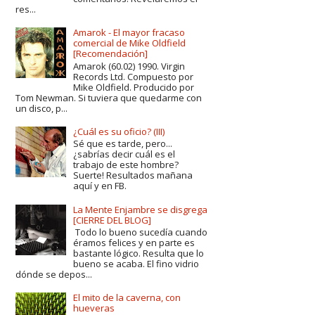
res...
Amarok - El mayor fracaso
comercial de Mike Oldfield
[Recomendación]
Amarok (60.02) 1990. Virgin
Records Ltd. Compuesto por
Mike Oldfield. Producido por
Tom Newman. Si tuviera que quedarme con
un disco, p...
¿Cuál es su oficio? (III)
Sé que es tarde, pero...
¿sabrías decir cuál es el
trabajo de este hombre?
Suerte! Resultados mañana
aquí y en FB.
La Mente Enjambre se disgrega
[CIERRE DEL BLOG]
Todo lo bueno sucedía cuando
éramos felices y en parte es
bastante lógico. Resulta que lo
bueno se acaba. El fino vidrio
dónde se depos...
El mito de la caverna, con
hueveras