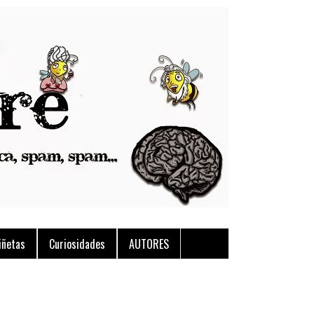
iñetas
Curiosidades
AUTORES