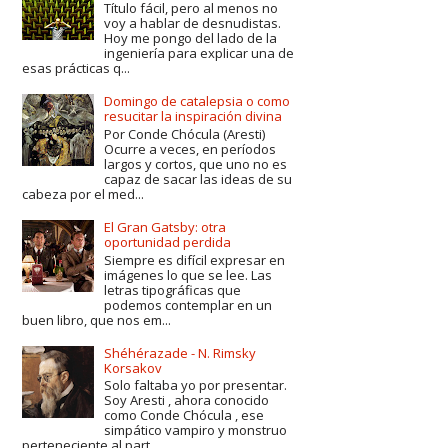
Título fácil, pero al menos no
voy a hablar de desnudistas.
Hoy me pongo del lado de la
ingeniería para explicar una de
esas prácticas q...
Domingo de catalepsia o como
resucitar la inspiración divina
Por Conde Chócula (Aresti)
Ocurre a veces, en períodos
largos y cortos, que uno no es
capaz de sacar las ideas de su
cabeza por el med...
El Gran Gatsby: otra
oportunidad perdida
Siempre es difícil expresar en
imágenes lo que se lee. Las
letras tipográficas que
podemos contemplar en un
buen libro, que nos em...
Shéhérazade - N. Rimsky
Korsakov
Solo faltaba yo por presentar.
Soy Aresti , ahora conocido
como Conde Chócula , ese
simpático vampiro y monstruo
perteneciente al part...