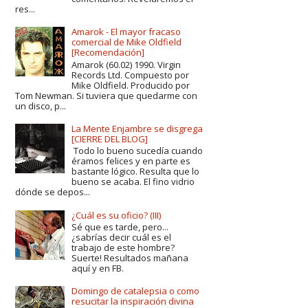
res...
Amarok - El mayor fracaso
comercial de Mike Oldfield
[Recomendación]
Amarok (60.02) 1990. Virgin
Records Ltd. Compuesto por
Mike Oldfield. Producido por
Tom Newman. Si tuviera que quedarme con
un disco, p...
La Mente Enjambre se disgrega
[CIERRE DEL BLOG]
Todo lo bueno sucedía cuando
éramos felices y en parte es
bastante lógico. Resulta que lo
bueno se acaba. El fino vidrio
dónde se depos...
¿Cuál es su oficio? (III)
Sé que es tarde, pero...
¿sabrías decir cuál es el
trabajo de este hombre?
Suerte! Resultados mañana
aquí y en FB.
Domingo de catalepsia o como
resucitar la inspiración divina