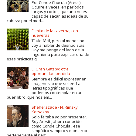
Por Conde Chócula (Aresti)
Ocurre a veces, en períodos
largos y cortos, que uno no es
capaz de sacar las ideas de su
cabeza por el med...
El mito de la caverna, con
hueveras
Título fácil, pero al menos no
voy a hablar de desnudistas.
Hoy me pongo del lado de la
ingeniería para explicar una de
esas prácticas q...
El Gran Gatsby: otra
oportunidad perdida
Siempre es difícil expresar en
imágenes lo que se lee. Las
letras tipográficas que
podemos contemplar en un
buen libro, que nos em...
Shéhérazade - N. Rimsky
Korsakov
Solo faltaba yo por presentar.
Soy Aresti , ahora conocido
como Conde Chócula , ese
simpático vampiro y monstruo
perteneciente al part...