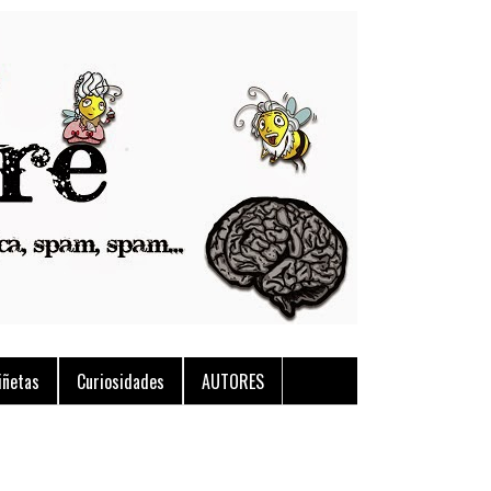
iñetas
Curiosidades
AUTORES