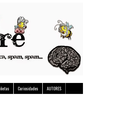
iñetas
Curiosidades
AUTORES