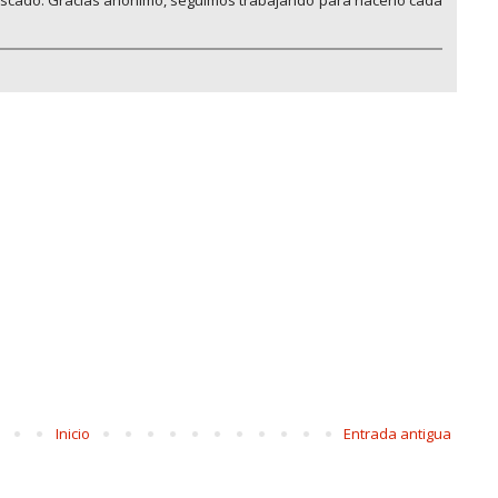
uscado. Gracias anónimo, seguimos trabajando para hacerlo cada
Inicio
Entrada antigua