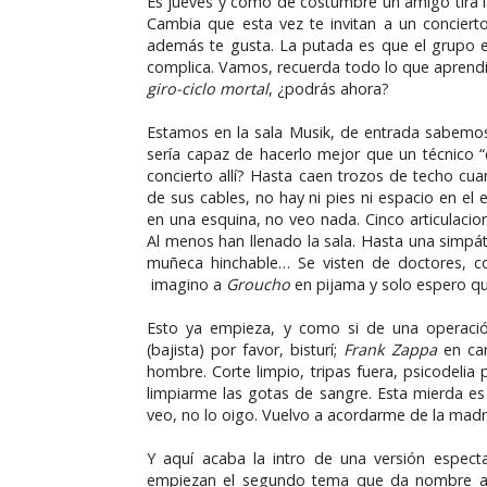
Es jueves y como de costumbre un amigo tira 
Cambia que esta vez te invitan a un conciert
además te gusta. La putada es que el grupo 
complica. Vamos, recuerda todo lo que aprendis
giro-ciclo mortal
, ¿podrás ahora?
Estamos en la sala Musik, de entrada sabemos
sería capaz de hacerlo mejor que un técnico “c
concierto allí? Hasta caen trozos de techo cu
de sus cables, no hay ni pies ni espacio en el
en una esquina, no veo nada. Cinco articulacio
Al menos han llenado la sala. Hasta una simpát
muñeca hinchable… Se visten de doctores, 
imagino a
Groucho
en pijama y solo espero qu
Esto ya empieza, y como si de una operació
(bajista) por favor, bisturí;
Frank Zappa
en ca
hombre. Corte limpio, tripas fuera, psicodelia
limpiarme las gotas de sangre. Esta mierda e
veo, no lo oigo. Vuelvo a acordarme de la mad
Y aquí acaba la intro de una versión especta
empiezan el segundo tema que da nombre al