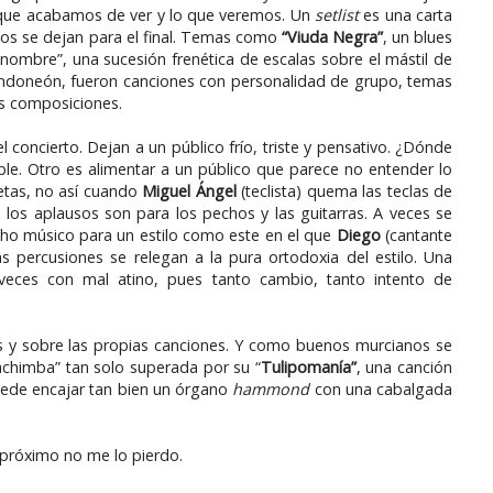
 que acabamos de ver y lo que veremos. Un
setlist
es una carta
icos se dejan para el final. Temas como
“Viuda Negra”
, un blues
 nombre”, una sucesión frenética de escalas sobre el mástil de
bandoneón, fueron canciones con personalidad de grupo, temas
s composiciones.
el concierto. Dejan a un público frío, triste y pensativo. ¿Dónde
ble. Otro es alimentar a un público que parece no entender lo
setas, no así cuando
Miguel Ángel
(teclista) quema las teclas de
o los aplausos son para los pechos y las guitarras. A veces se
ho músico para un estilo como este en el que
Diego
(cantante
las percusiones se relegan a la pura ortodoxia del estilo. Una
veces con mal atino, pues tanto cambio, tanto intento de
 y sobre las propias canciones. Y como buenos murcianos se
achimba” tan solo superada por su “
Tulipomanía”
, una canción
ede encajar tan bien un órgano
hammond
con una cabalgada
 próximo no me lo pierdo.