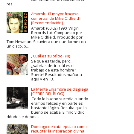
res...
Amarok - El mayor fracaso
comercial de Mike Oldfield
[Recomendación]
Amarok (60.02) 1990. Virgin
Records Ltd. Compuesto por
Mike Oldfield. Producido por
Tom Newman. Si tuviera que quedarme con
un disco, p...
¿Cuál es su oficio? (III)
Sé que es tarde, pero...
¿sabrías decir cuál es el
trabajo de este hombre?
Suerte! Resultados mañana
aquí y en FB.
La Mente Enjambre se disgrega
[CIERRE DEL BLOG]
Todo lo bueno sucedía cuando
éramos felices y en parte es
bastante lógico. Resulta que lo
bueno se acaba. El fino vidrio
dónde se depos...
Domingo de catalepsia o como
resucitar la inspiración divina