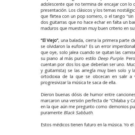
adolescente que no termina de encajar con lo
presentación. Los clásicos y los temas nostálg
que flirtea con un pop somero, o el tango “sin
dos guitarras que no hace echar en falta un 
maduros que muestran muy buen criterio en su
“El Viejo”
, una balada, cierra la primera parte d
se olvidaron la euforia? Es un error imperdona
que oye, solo jalea cuando se quitan las cami
su piano al más puro estilo
Deep Purple
. Per
cuentan por dos los que deberían ser uno. Muc
y guitarrista) se las arregla muy bien solo y 
ortodoxia de la que se obcecan en salir a 
progresivizar la música te saca de ella.
Dieron buenas dósis de humor entre canciones
marcaron una versión perfecta de “Chilaba y C
en la que aún me pregunto como demonios pu
puramente
Black Sabbath
.
Estos médicos tienen futuro en la música. Yo el