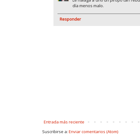
Le halaga a uno un piropo tan reb
día menos malo.
Responder
Entrada más reciente
Suscribirse a:
Enviar comentarios (Atom)