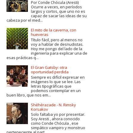
Por Conde Chócula (Aresti)
Ocurre a veces, en períodos
largos y cortos, que uno no es
capaz de sacar las ideas de su
cabeza por el med...
El mito de la caverna, con
hueveras
Título fácil, pero al menos no
voy a hablar de desnudistas.
Hoy me pongo del lado de la
ingeniería para explicar una de
esas prácticas q...
El Gran Gatsby: otra
oportunidad perdida
Siempre es difícil expresar en
imágenes lo que se lee. Las
letras tipográficas que
podemos contemplar en un
buen libro, que nos em...
Shéhérazade - N. Rimsky
Korsakov
Solo faltaba yo por presentar.
Soy Aresti , ahora conocido
como Conde Chócula , ese
simpático vampiro y monstruo
perteneciente al part...