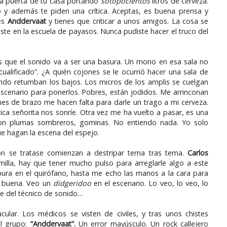
la puerta de tu casa portando
sotopocientos
litros de cerveza.
o y además te piden una crítica. Aceptas, es buena prensa y
es
Anddervaat
y tienes que criticar a unos amigos. La cosa se
te en la escuela de payasos. Nunca pudiste hacer el truco del
 que el sonido va a ser una basura. Un mono en esa sala no
ualificado”. ¿A quién cojones se le ocurrió hacer una sala de
ando retumban los bajos. Los micros de los amplis se cuelgan
 escenario para ponerlos. Pobres, están jodidos. Me arrinconan
nes de brazo me hacen falta para darle un trago a mi cerveza.
ica señorita nos sonríe. Otra vez me ha vuelto a pasar, es una
con plumas sombreros, gominas. No entiendo nada. Yo solo
e hagan la escena del espejo.
n se tratase comienzan a destripar tema tras tema.
Carlos
milla, hay que tener mucho pulso para arreglarle algo a este
 pura en el quirófano, hasta me echo las manos a la cara para
s buena. Veo un
didgeridoo
en el escenario. Lo veo, lo veo, lo
re del técnico de sonido…
cular. Los médicos se visten de civiles, y tras unos chistes
 grupo:
“Anddervaat”.
Un error mayúsculo. Un rock callejero