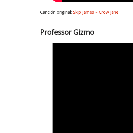
Canción original:
Skip James – Crow Jane
Professor Gizmo