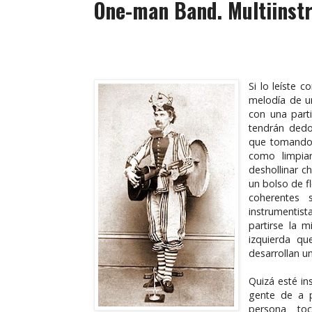
One-man Band. Multiinstr
Si lo leíste 
melodía de u
con una part
tendrán dedo
que tomando 
como limpia
deshollinar c
un bolso de f
coherentes 
instrumentis
partirse la m
izquierda qu
desarrollan u
Quizá esté in
gente de a 
persona to