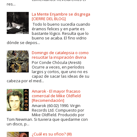
res...
La Mente Enjambre se disgrega
[CIERRE DEL BLOG]
Todo lo bueno sucedía cuando
éramos felices y en parte es
bastante lógico. Resulta que lo
bueno se acaba. El fino vidrio
dónde se depos...
Domingo de catalepsia o como
resucitar la inspiración divina
Por Conde Chócula (Aresti)
Ocurre a veces, en períodos
largos y cortos, que uno no es
capaz de sacar las ideas de su
cabeza por el med...
Amarok - El mayor fracaso
comercial de Mike Oldfield
[Recomendación]
Amarok (60.02) 1990. Virgin
Records Ltd. Compuesto por
Mike Oldfield. Producido por
Tom Newman. Si tuviera que quedarme con
un disco, p...
¿Cuál es su oficio? (III)