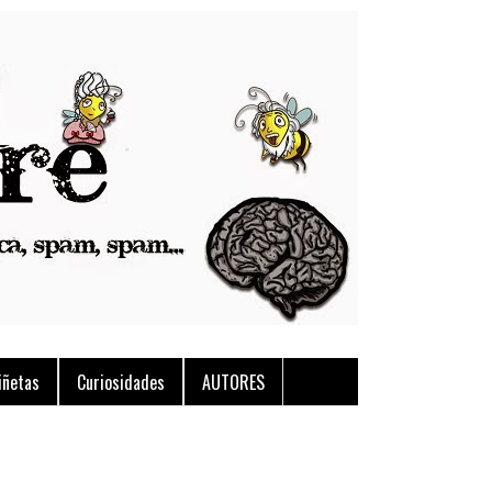
iñetas
Curiosidades
AUTORES