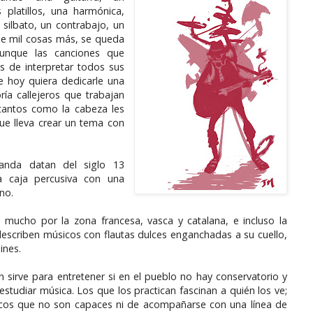
platillos, una harmónica,
 silbato, un contrabajo, un
que mil cosas más, se queda
aunque las canciones que
s de interpretar todos sus
e hoy quiera dedicarle una
ía callejeros que trabajan
tantos como la cabeza les
que lleva crear un tema con
anda datan del siglo 13
a caja percusiva con una
no.
o mucho por la zona francesa, vasca y catalana, e incluso la
describen músicos con flautas dulces enganchadas a su cuello,
ines.
n sirve para entretener si en el pueblo no hay conservatorio y
estudiar música. Los que los practican fascinan a quién los ve;
cos que no son capaces ni de acompañarse con una línea de