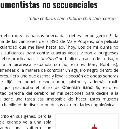
umentistas no secuenciales
"Chin chibirin, chin chibirin chin chin, chiron.
"
con el ritmo y las pausas adecuadas, debes ser un genio. Es la
na de las canciones de la BSO de Mary Poppins, una película
icularidad que me lleva hasta aquí hoy. Los de mi quinta no
s suficientes para contar cuantas veces vieron a burgueses
el té practicaban el
"levítico"
no bíblico a causa de la risa, o
r a la picaresca española (ah no, eso es Mary Bobbins),
himeneas o la manera de controlar un agujero negro dentro de
lores. Pero uno que escribe y lleva la sección de ondas sonoras
se fijó en aquel deshollinador, pintor y además multi
ta que practicaba el oficio de
One-man Band.
Sí, esto es
itad derecha del cerebro en mil secciones para decirle a la
e tiene una tarea casi imposible de hacer. Estos músicos
na habilidad de disociación de sus extremidades napoleónica.
scrito en sus genes, pero la
pie cuando ve a una sola
cando una guitarra, un