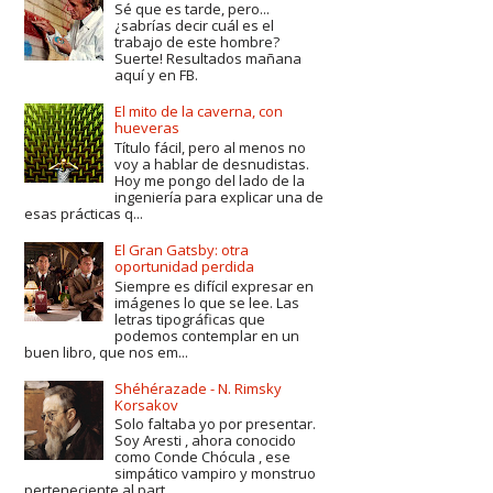
Sé que es tarde, pero...
¿sabrías decir cuál es el
trabajo de este hombre?
Suerte! Resultados mañana
aquí y en FB.
El mito de la caverna, con
hueveras
Título fácil, pero al menos no
voy a hablar de desnudistas.
Hoy me pongo del lado de la
ingeniería para explicar una de
esas prácticas q...
El Gran Gatsby: otra
oportunidad perdida
Siempre es difícil expresar en
imágenes lo que se lee. Las
letras tipográficas que
podemos contemplar en un
buen libro, que nos em...
Shéhérazade - N. Rimsky
Korsakov
Solo faltaba yo por presentar.
Soy Aresti , ahora conocido
como Conde Chócula , ese
simpático vampiro y monstruo
perteneciente al part...