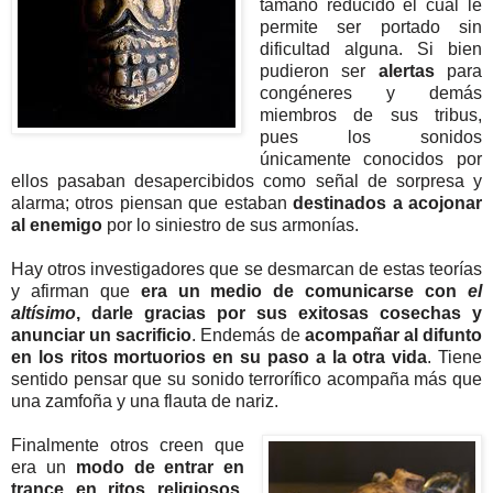
tamaño reducido el cual le
permite ser portado sin
dificultad alguna. Si bien
pudieron ser
alertas
para
congéneres y demás
miembros de sus tribus,
pues los sonidos
únicamente conocidos por
ellos pasaban desapercibidos como señal de sorpresa y
alarma; otros piensan que estaban
destinados a acojonar
al enemigo
por lo siniestro de sus armonías.
Hay otros investigadores que se desmarcan de estas teorías
y afirman que
era un medio de
comunicarse con
el
altísimo
, darle gracias por sus exitosas cosechas y
anunciar un sacrificio
. Endemás de
acompañar al difunto
en los ritos mortuorios en su paso a la otra vida
. Tiene
sentido pensar que su sonido terrorífico acompaña más que
una zamfoña y una flauta de nariz.
Finalmente otros creen que
era un
modo de entrar en
trance en ritos religiosos
.