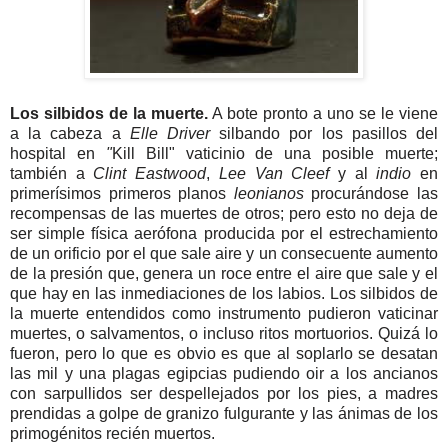
Los silbidos de la muerte.
A bote pronto a uno se le viene
a la cabeza a
Elle Driver
silbando por los pasillos del
hospital en
"
Kill Bill" vaticinio de una posible muerte;
también a
Clint Eastwood
,
Lee Van Cleef
y al
indio
en
primerísimos primeros planos
leonianos
procurándose las
recompensas de las muertes de otros; pero esto no deja de
ser simple física aerófona producida por el estrechamiento
de un orificio por el que sale aire y un consecuente aumento
de la presión que, genera un roce entre el aire que sale y el
que hay en las inmediaciones de los labios. Los silbidos de
la muerte entendidos como instrumento pudieron vaticinar
muertes, o salvamentos, o incluso ritos mortuorios. Quizá lo
fueron, pero lo que es obvio es que al soplarlo se desatan
las mil y una plagas egipcias pudiendo oir a los ancianos
con sarpullidos ser despellejados por los pies, a madres
prendidas a golpe de granizo fulgurante y las ánimas de los
primogénitos recién muertos.