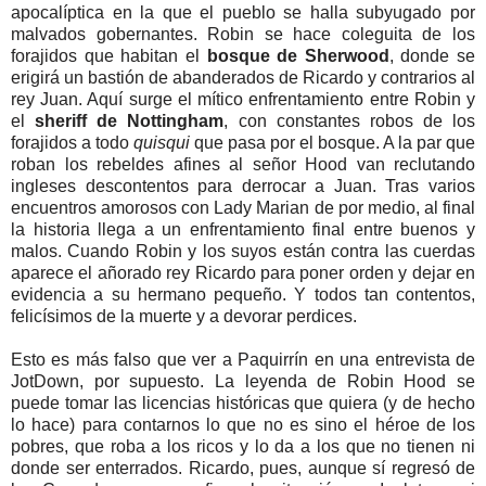
apocalíptica en la que el pueblo se halla subyugado por
malvados gobernantes. Robin se hace coleguita de los
forajidos que habitan el
bosque de Sherwood
, donde se
erigirá un bastión de abanderados de Ricardo y contrarios al
rey Juan. Aquí surge el mítico enfrentamiento entre Robin y
el
sheriff de Nottingham
, con constantes robos de los
forajidos a todo
quisqui
que pasa por el bosque. A la par que
roban los rebeldes afines al señor Hood van reclutando
ingleses descontentos para derrocar a Juan. Tras varios
encuentros amorosos con Lady Marian de por medio, al final
la historia llega a un enfrentamiento final entre buenos y
malos. Cuando Robin y los suyos están contra las cuerdas
aparece el añorado rey Ricardo para poner orden y dejar en
evidencia a su hermano pequeño. Y todos tan contentos,
felicísimos de la muerte y a devorar perdices.
Esto es más falso que ver a Paquirrín en una entrevista de
JotDown, por supuesto. La leyenda de Robin Hood se
puede tomar las licencias históricas que quiera (y de hecho
lo hace) para contarnos lo que no es sino el héroe de los
pobres, que roba a los ricos y lo da a los que no tienen ni
donde ser enterrados. Ricardo, pues, aunque sí regresó de