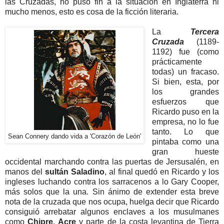
las Cruzadas, no puso fin a la situación en Inglaterra ni
mucho menos, esto es cosa de la ficción literaria.
La
Tercera
Cruzada
(1189-
1192) fue (como
prácticamente
todas) un fracaso.
Si bien, esta, por
los grandes
esfuerzos que
Ricardo puso en la
empresa, no lo fue
tanto. Lo que
Sean Connery dando vida a 'Corazón de León'
pintaba como una
gran hueste
occidental marchando contra las puertas de Jersusalén, en
manos del
sultán Saladino
, al final quedó en Ricardo y los
ingleses luchando contra los sarracenos a lo Gary Cooper,
más solos que la una. Sin ánimo de extender esta breve
nota de la cruzada que nos ocupa, huelga decir que Ricardo
consiguió arrebatar algunos enclaves a los musulmanes
como
Chipre
,
Acre
y parte de la costa levantina de Tierra