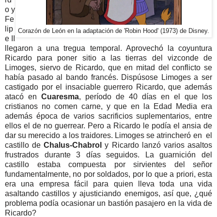
o y
Fe
lip
Corazón de León en la adaptación de 'Robin Hood' (1973) de Disney.
e II
llegaron a una tregua temporal. Aprovechó la coyuntura
Ricardo para poner sitio a las tierras del vizconde de
Limoges, siervo de Ricardo, que en mitad del conflicto se
había pasado al bando francés. Dispúsose Limoges a ser
castigado por el insaciable guerrero Ricardo, que además
atacó en
Cuaresma
, período de 40 días en el que los
cristianos no comen carne, y que en la Edad Media era
además época de varios sacrificios suplementarios, entre
ellos el de no guerrear. Pero a Ricardo le podía el ansia de
dar su merecido a los traidores. Limoges se atrincheró en el
castillo de
Chalus-Chabrol
y Ricardo lanzó varios asaltos
frustrados durante 3 días seguidos. La guarnición del
castillo estaba compuesta por sirvientes del señor
fundamentalmente, no por soldados, por lo que a priori, esta
era una empresa fácil para quien lleva toda una vida
asaltando castillos y ajusticiando enemigos, así que, ¿qué
problema podía ocasionar un bastión pasajero en la vida de
Ricardo?