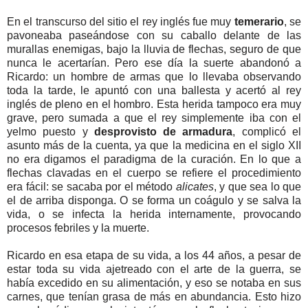
En el transcurso del sitio el rey inglés fue muy
temerario
, se
pavoneaba paseándose con su caballo delante de las
murallas enemigas, bajo la lluvia de flechas, seguro de que
nunca le acertarían. Pero ese día la suerte abandonó a
Ricardo: un hombre de armas que lo llevaba observando
toda la tarde, le apuntó con una ballesta y acertó al rey
inglés de pleno en el hombro. Esta herida tampoco era muy
grave, pero sumada a que el rey simplemente iba con el
yelmo puesto y
desprovisto de armadura
, complicó el
asunto más de la cuenta, ya que la medicina en el siglo XII
no era digamos el paradigma de la curación. En lo que a
flechas clavadas en el cuerpo se refiere el procedimiento
era fácil: se sacaba por el método
alicates
, y que sea lo que
el de arriba disponga. O se forma un coágulo y se salva la
vida, o se infecta la herida internamente, provocando
procesos febriles y la muerte.
Ricardo en esa etapa de su vida, a los 44 años, a pesar de
estar toda su vida ajetreado con el arte de la guerra, se
había excedido en su alimentación, y eso se notaba en sus
carnes, que tenían grasa de más en abundancia. Esto hizo