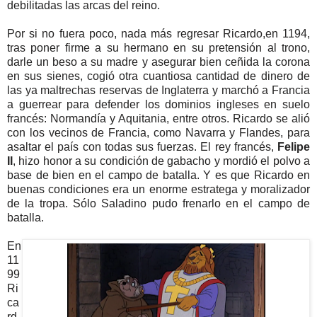
debilitadas las arcas del reino.
Por si no fuera poco, nada más regresar Ricardo,en 1194,
tras poner firme a su hermano en su pretensión al trono,
darle un beso a su madre y asegurar bien ceñida la corona
en sus sienes, cogió otra cuantiosa cantidad de dinero de
las ya maltrechas reservas de Inglaterra y marchó a Francia
a guerrear para defender los dominios ingleses en suelo
francés: Normandía y Aquitania, entre otros. Ricardo se alió
con los vecinos de Francia, como Navarra y Flandes, para
asaltar el país con todas sus fuerzas. El rey francés,
Felipe
II
, hizo honor a su condición de gabacho y mordió el polvo a
base de bien en el campo de batalla. Y es que Ricardo en
buenas condiciones era un enorme estratega y moralizador
de la tropa. Sólo Saladino pudo frenarlo en el campo de
batalla.
En
11
99
Ri
ca
rd