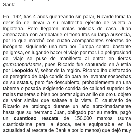
Santa.
En 1192, tras 4 años guerreando sin parar, Ricardo toma la
decisión de llevar a su maltrecho ejército de vuelta a
Inglaterra. Pero llegaron malas noticias de casa. Juan
amenazaba con arrebatarle el trono tras su larga ausencia,
por lo que marchó con cuatro acompañantes selectos de
incógnito, siguiendo una ruta por Europa central bastante
peligrosa, en lugar de hacer el viaje por mar. La peligrosidad
del viaje se puso de manifiesto al entrar en tierras
germanoparlantes
, pues Ricardo fue capturado en Austria
por
Leopoldo V
, señor de la región. Ricardo iba disfrazado
de peregrino de baja condición para no levantar sospechas
de su estatus, pero fue descubierto, probablemente en una
taberna o posada exigiendo comida de calidad superior de
malas maneras o bien por portar algún anillo de oro u objeto
de valor similar que saltase a la vista. El cautiverio de
Ricardo se prolongó durante un año aproximadamente
hasta que su hermano Juan, obligado por su madre, pagó
un
cuantioso rescate
de 150.000 marcos (suma
cuantiosísima para la época, sería equiparable en la
actualidad al rescate de Bankia por lo menos) que dejó muy